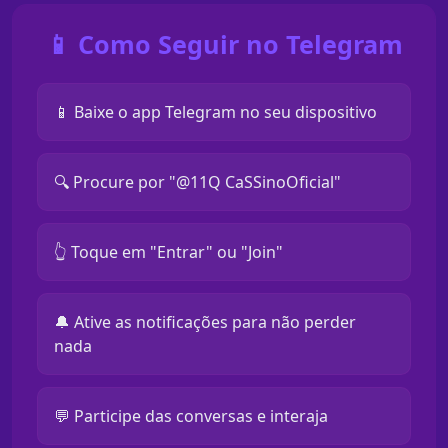
📱 Como Seguir no Telegram
📱 Baixe o app Telegram no seu dispositivo
🔍 Procure por "@11Q CaSSinoOficial"
👆 Toque em "Entrar" ou "Join"
🔔 Ative as notificações para não perder
nada
💬 Participe das conversas e interaja