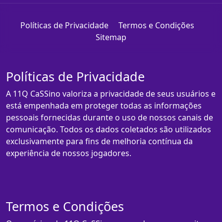
Políticas de Privacidade
Termos e Condições
Sitemap
Políticas de Privacidade
A 11Q CaSSino valoriza a privacidade de seus usuários e
está empenhada em proteger todas as informações
pessoais fornecidas durante o uso de nossos canais de
comunicação. Todos os dados coletados são utilizados
exclusivamente para fins de melhoria contínua da
experiência de nossos jogadores.
Termos e Condições