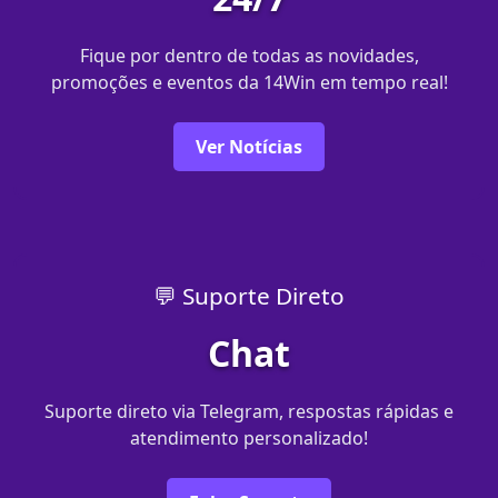
Fique por dentro de todas as novidades,
promoções e eventos da 14Win em tempo real!
Ver Notícias
💬 Suporte Direto
Chat
Suporte direto via Telegram, respostas rápidas e
atendimento personalizado!