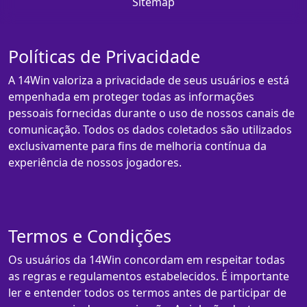
Sitemap
Políticas de Privacidade
A 14Win valoriza a privacidade de seus usuários e está
empenhada em proteger todas as informações
pessoais fornecidas durante o uso de nossos canais de
comunicação. Todos os dados coletados são utilizados
exclusivamente para fins de melhoria contínua da
experiência de nossos jogadores.
Termos e Condições
Os usuários da 14Win concordam em respeitar todas
as regras e regulamentos estabelecidos. É importante
ler e entender todos os termos antes de participar de