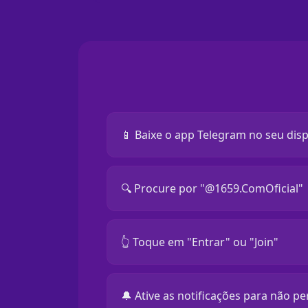
📱 Baixe o app Telegram no seu disp
🔍 Procure por "@1659.ComOficial"
👆 Toque em "Entrar" ou "Join"
🔔 Ative as notificações para não p