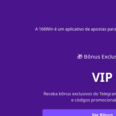
A 166Win é um aplicativo de apostas para
🎁 Bônus Exclu
VIP
Receba bônus exclusivos do Telegra
e códigos promocionai
Ver Bônus