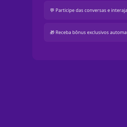
💬 Participe das conversas e interaj
🎁 Receba bônus exclusivos autom