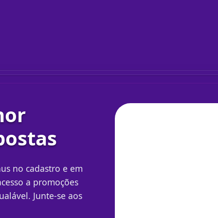
hor
postas
us no cadastro e em
acesso a promoções
ualável. Junte-se aos