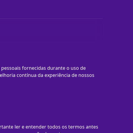
 pessoais fornecidas durante o uso de
elhoria contínua da experiência de nossos
tante ler e entender todos os termos antes