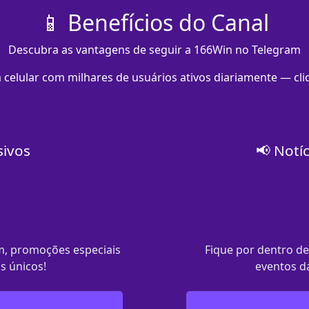
📱 Benefícios do Canal
Descubra as vantagens de seguir a 166Win no Telegram
 celular com milhares de usuários ativos diariamente — cliq
sivos
📢 Notí
m, promoções especiais
Fique por dentro d
s únicos!
eventos d