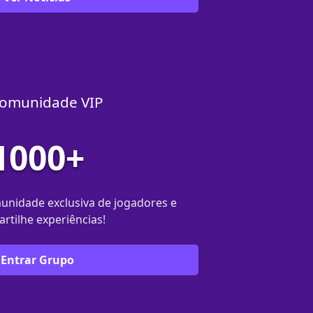
Comunidade VIP
1000+
unidade exclusiva de jogadores e
rtilhe experiências!
Entrar Grupo