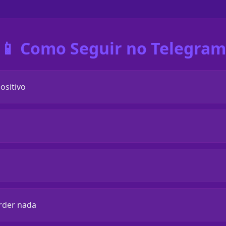
📱 Como Seguir no Telegram
ositivo
erder nada