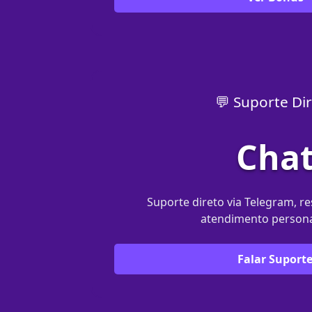
💬 Suporte Di
Cha
Suporte direto via Telegram, r
atendimento persona
Falar Suport