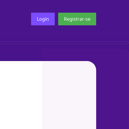
Login
Registrar-se