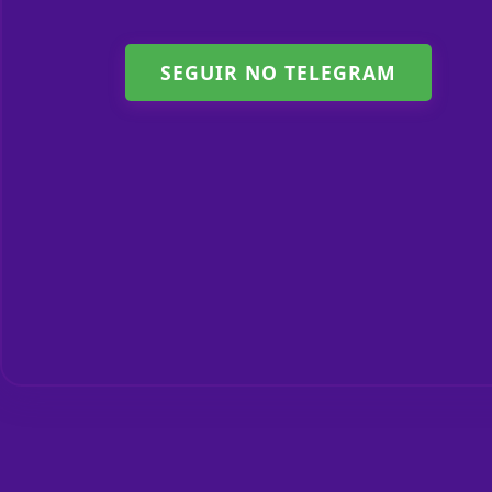
SEGUIR NO TELEGRAM