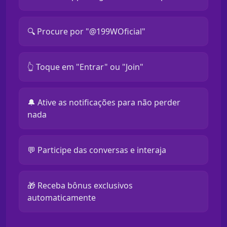
🔍 Procure por "@199WOficial"
👆 Toque em "Entrar" ou "Join"
🔔 Ative as notificações para não perder
nada
💬 Participe das conversas e interaja
🎁 Receba bônus exclusivos
automaticamente