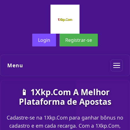
Login
Registrar-se
Menu
📱 1Xkp.Com A Melhor
Plataforma de Apostas
Cadastre-se na 1Xkp.Com para ganhar bônus no
cadastro e em cada recarga. Com a 1Xkp.Com,