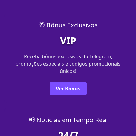
🎁 Bônus Exclusivos
VIP
Receba bônus exclusivos do Telegram,
promoções especiais e códigos promocionais
únicos!
Ver Bônus
📢 Notícias em Tempo Real
24/7