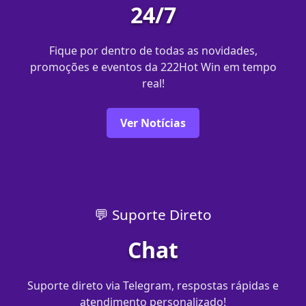
24/7
Fique por dentro de todas as novidades,
promoções e eventos da 222Hot Win em tempo
real!
Ver Notícias
💬 Suporte Direto
Chat
Suporte direto via Telegram, respostas rápidas e
atendimento personalizado!