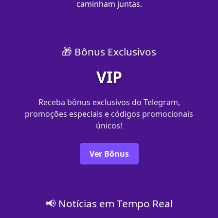
caminham juntas.
🎁 Bônus Exclusivos
VIP
Receba bônus exclusivos do Telegram,
promoções especiais e códigos promocionais
únicos!
Ver Bônus
📢 Notícias em Tempo Real