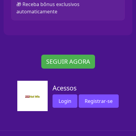
🎁 Receba bônus exclusivos
automaticamente
SEGUIR AGORA
Acessos
Login
Registrar-se