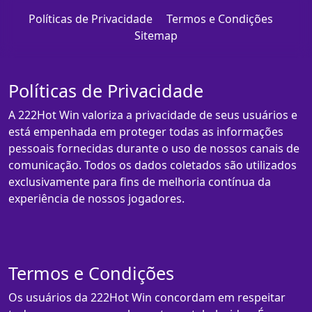
Políticas de Privacidade
Termos e Condições
Sitemap
Políticas de Privacidade
A 222Hot Win valoriza a privacidade de seus usuários e
está empenhada em proteger todas as informações
pessoais fornecidas durante o uso de nossos canais de
comunicação. Todos os dados coletados são utilizados
exclusivamente para fins de melhoria contínua da
experiência de nossos jogadores.
Termos e Condições
Os usuários da 222Hot Win concordam em respeitar