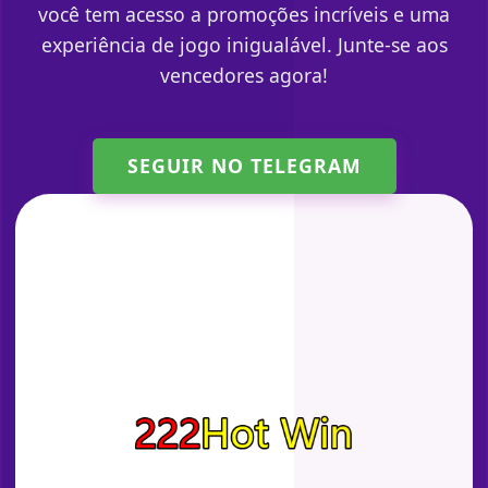
você tem acesso a promoções incríveis e uma
experiência de jogo inigualável. Junte-se aos
vencedores agora!
SEGUIR NO TELEGRAM