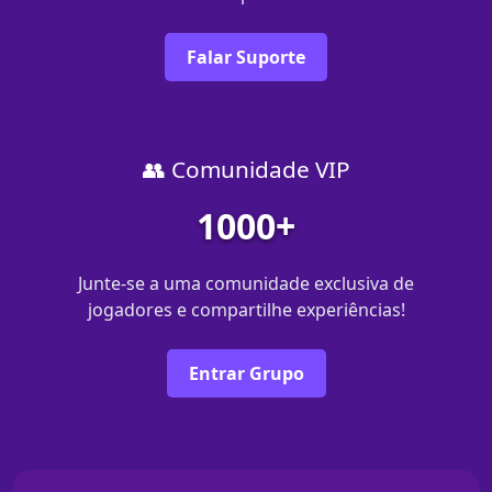
Falar Suporte
👥 Comunidade VIP
1000+
Junte-se a uma comunidade exclusiva de
jogadores e compartilhe experiências!
Entrar Grupo