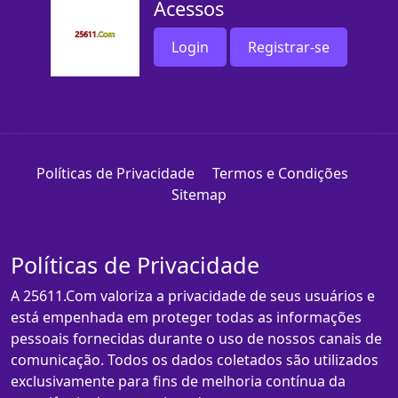
Acessos
Login
Registrar-se
Políticas de Privacidade
Termos e Condições
Sitemap
Políticas de Privacidade
A 25611.Com valoriza a privacidade de seus usuários e
está empenhada em proteger todas as informações
pessoais fornecidas durante o uso de nossos canais de
comunicação. Todos os dados coletados são utilizados
exclusivamente para fins de melhoria contínua da