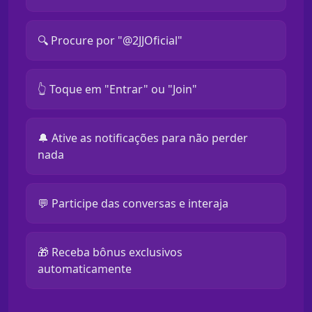
🔍 Procure por "@2JJOficial"
👆 Toque em "Entrar" ou "Join"
🔔 Ative as notificações para não perder
nada
💬 Participe das conversas e interaja
🎁 Receba bônus exclusivos
automaticamente