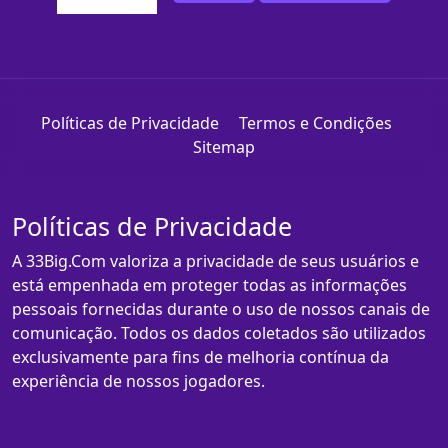
Políticas de Privacidade
Termos e Condições
Sitemap
Políticas de Privacidade
A 33Big.Com valoriza a privacidade de seus usuários e
está empenhada em proteger todas as informações
pessoais fornecidas durante o uso de nossos canais de
comunicação. Todos os dados coletados são utilizados
exclusivamente para fins de melhoria contínua da
experiência de nossos jogadores.