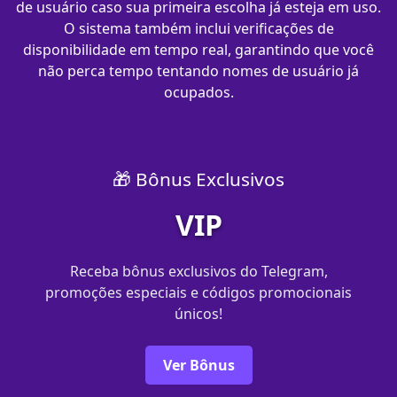
de usuário caso sua primeira escolha já esteja em uso.
O sistema também inclui verificações de
disponibilidade em tempo real, garantindo que você
não perca tempo tentando nomes de usuário já
ocupados.
🎁 Bônus Exclusivos
VIP
Receba bônus exclusivos do Telegram,
promoções especiais e códigos promocionais
únicos!
Ver Bônus