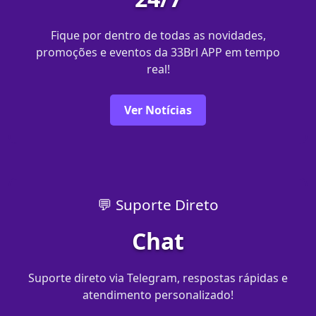
Fique por dentro de todas as novidades,
promoções e eventos da 33Brl APP em tempo
real!
Ver Notícias
💬 Suporte Direto
Chat
Suporte direto via Telegram, respostas rápidas e
atendimento personalizado!