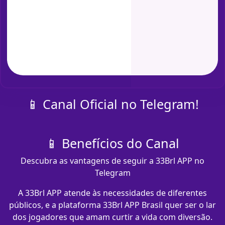
📱 Canal Oficial no Telegram!
📱 Benefícios do Canal
Descubra as vantagens de seguir a 33Brl APP no
Telegram
A 33Brl APP atende às necessidades de diferentes
públicos, e a plataforma 33Brl APP Brasil quer ser o lar
dos jogadores que amam curtir a vida com diversão.