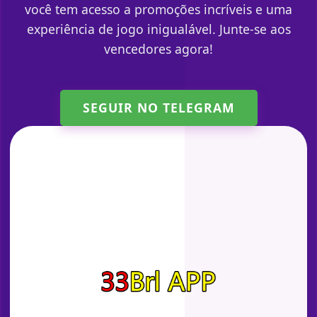
você tem acesso a promoções incríveis e uma
experiência de jogo inigualável. Junte-se aos
vencedores agora!
SEGUIR NO TELEGRAM