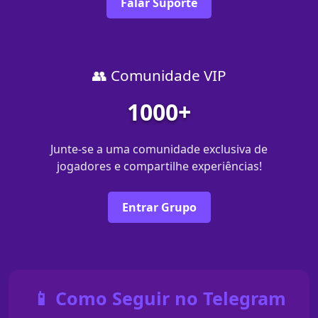
Falar Suporte
👥 Comunidade VIP
1000+
Junte-se a uma comunidade exclusiva de
jogadores e compartilhe experiências!
Entrar Grupo
📱 Como Seguir no Telegram