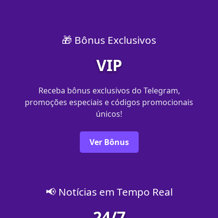
🎁 Bônus Exclusivos
VIP
Receba bônus exclusivos do Telegram,
promoções especiais e códigos promocionais
únicos!
Ver Bônus
📢 Notícias em Tempo Real
24/7