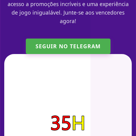
acesso a promoções incríveis e uma experiência
de jogo inigualável. Junte-se aos vencedores
agora!
SEGUIR NO TELEGRAM