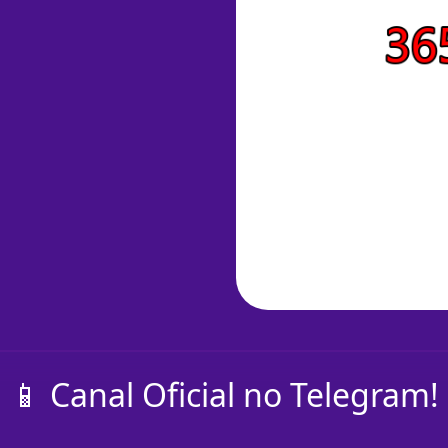
📱 Canal Oficial no Telegram!