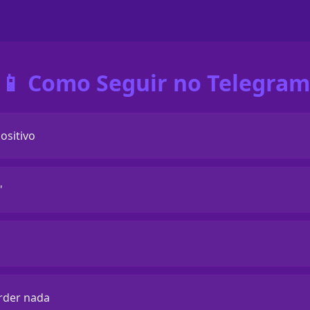
📱 Como Seguir no Telegram
ositivo
"
erder nada