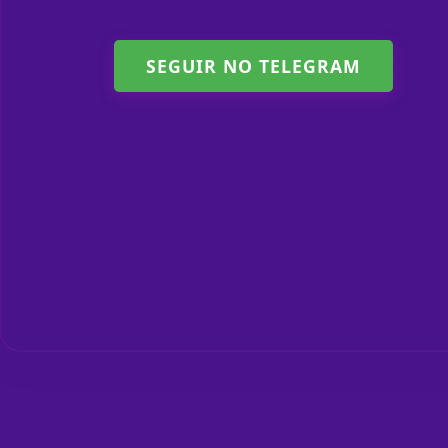
SEGUIR NO TELEGRAM