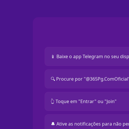
📱 Baixe o app Telegram no seu disp
🔍 Procure por "@365Pg.ComOficial
👆 Toque em "Entrar" ou "Join"
🔔 Ative as notificações para não p