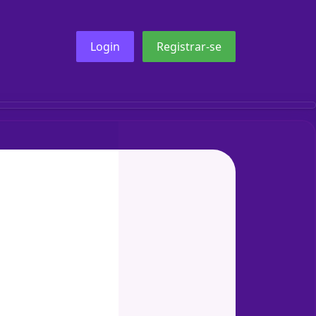
Login
Registrar-se