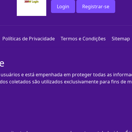
Login
Registrar-se
Políticas de Privacidade
Termos e Condições
Sitemap
de
s usuários e está empenhada em proteger todas as informa
os coletados são utilizados exclusivamente para fins de m