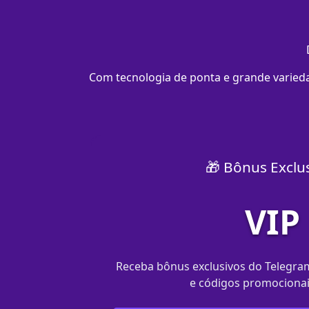
Com tecnologia de ponta e grande varieda
🎁 Bônus Exclu
VIP
Receba bônus exclusivos do Telegra
e códigos promocionai