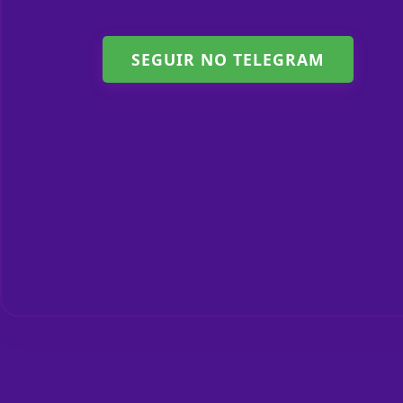
SEGUIR NO TELEGRAM