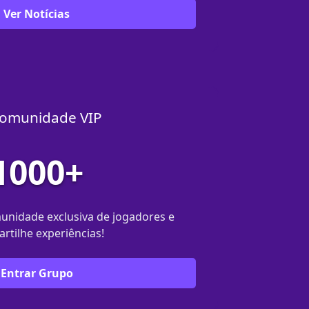
Ver Notícias
Comunidade VIP
1000+
unidade exclusiva de jogadores e
rtilhe experiências!
Entrar Grupo