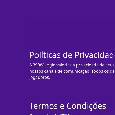
Políticas de Privacida
A 399W Login valoriza a privacidade de seu
nossos canais de comunicação. Todos os dad
jogadores.
Termos e Condições