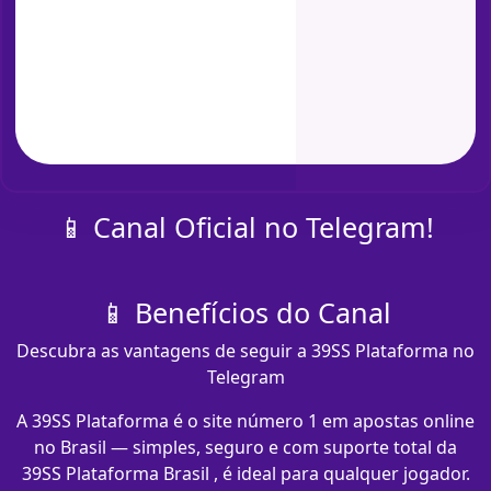
📱 Canal Oficial no Telegram!
📱 Benefícios do Canal
Descubra as vantagens de seguir a 39SS Plataforma no
Telegram
A 39SS Plataforma é o site número 1 em apostas online
no Brasil — simples, seguro e com suporte total da
39SS Plataforma Brasil , é ideal para qualquer jogador.