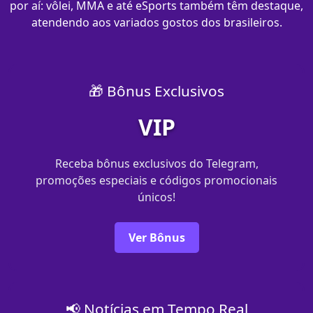
por aí: vôlei, MMA e até eSports também têm destaque,
atendendo aos variados gostos dos brasileiros.
🎁 Bônus Exclusivos
VIP
Receba bônus exclusivos do Telegram,
promoções especiais e códigos promocionais
únicos!
Ver Bônus
📢 Notícias em Tempo Real