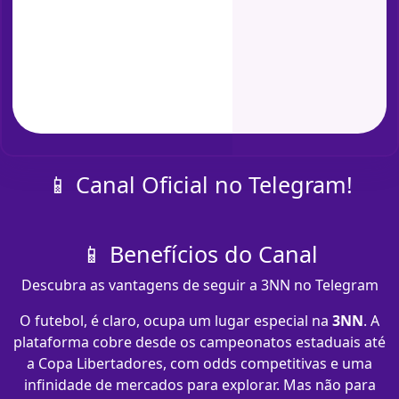
📱 Canal Oficial no Telegram!
📱 Benefícios do Canal
Descubra as vantagens de seguir a 3NN no Telegram
O futebol, é claro, ocupa um lugar especial na
3NN
. A
plataforma cobre desde os campeonatos estaduais até
a Copa Libertadores, com odds competitivas e uma
infinidade de mercados para explorar. Mas não para