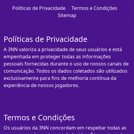
Políticas de Privacidade
Termos e Condições
Sitemap
Políticas de Privacidade
A 3NN valoriza a privacidade de seus usuários e está
empenhada em proteger todas as informações
pessoais fornecidas durante o uso de nossos canais de
comunicação. Todos os dados coletados são utilizados
exclusivamente para fins de melhoria contínua da
experiência de nossos jogadores.
Termos e Condições
Os usuários da 3NN concordam em respeitar todas as