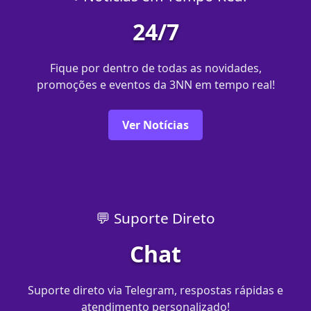
24/7
Fique por dentro de todas as novidades,
promoções e eventos da 3NN em tempo real!
Ver Notícias
💬 Suporte Direto
Chat
Suporte direto via Telegram, respostas rápidas e
atendimento personalizado!