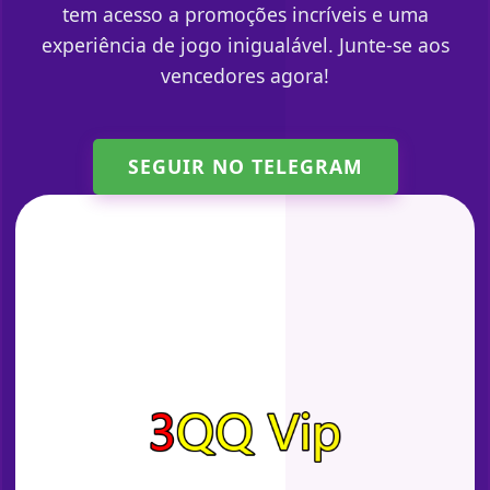
tem acesso a promoções incríveis e uma
experiência de jogo inigualável. Junte-se aos
vencedores agora!
SEGUIR NO TELEGRAM