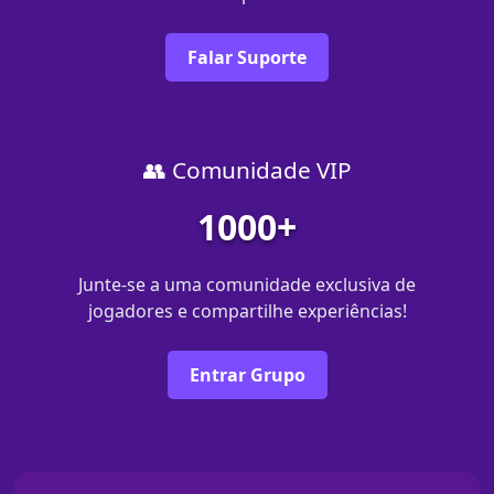
Falar Suporte
👥 Comunidade VIP
1000+
Junte-se a uma comunidade exclusiva de
jogadores e compartilhe experiências!
Entrar Grupo