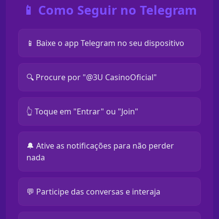
📱 Como Seguir no Telegram
📱 Baixe o app Telegram no seu dispositivo
🔍 Procure por "@3U CasinoOficial"
👆 Toque em "Entrar" ou "Join"
🔔 Ative as notificações para não perder
nada
💬 Participe das conversas e interaja