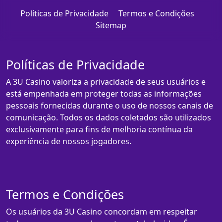
Políticas de Privacidade
Termos e Condições
Sitemap
Políticas de Privacidade
A 3U Casino valoriza a privacidade de seus usuários e
está empenhada em proteger todas as informações
pessoais fornecidas durante o uso de nossos canais de
comunicação. Todos os dados coletados são utilizados
exclusivamente para fins de melhoria contínua da
experiência de nossos jogadores.
Termos e Condições
Os usuários da 3U Casino concordam em respeitar