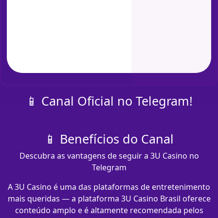
📱 Canal Oficial no Telegram!
📱 Benefícios do Canal
Descubra as vantagens de seguir a 3U Casino no
Telegram
A 3U Casino é uma das plataformas de entretenimento
mais queridas — a plataforma 3U Casino Brasil oferece
conteúdo amplo e é altamente recomendada pelos