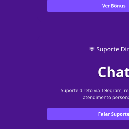
Ver Bônus
💬 Suporte Di
Cha
Suporte direto via Telegram, r
atendimento persona
Falar Suport