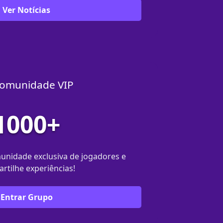
Ver Notícias
Comunidade VIP
1000+
unidade exclusiva de jogadores e
rtilhe experiências!
Entrar Grupo