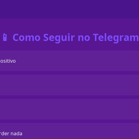
📱 Como Seguir no Telegram
ositivo
erder nada