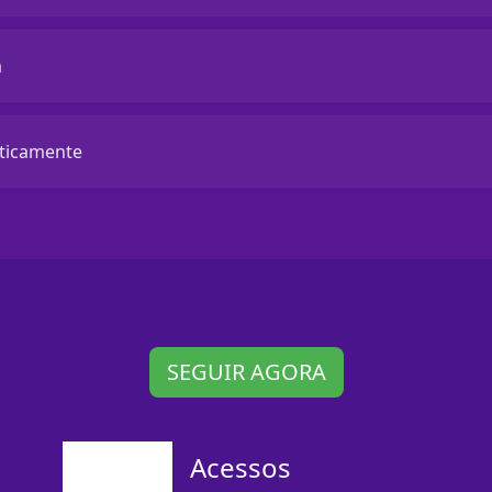
a
aticamente
SEGUIR AGORA
Acessos