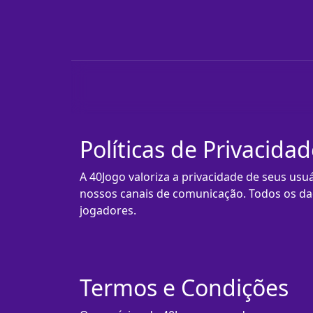
Políticas de Privacida
A 40Jogo valoriza a privacidade de seus us
nossos canais de comunicação. Todos os dad
jogadores.
Termos e Condições