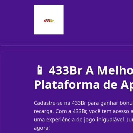
📱 433Br A Melh
Plataforma de A
Cadastre-se na 433Br para ganhar bônu
recarga. Com a 433Br, você tem acesso a
uma experiência de jogo inigualável. J
agora!