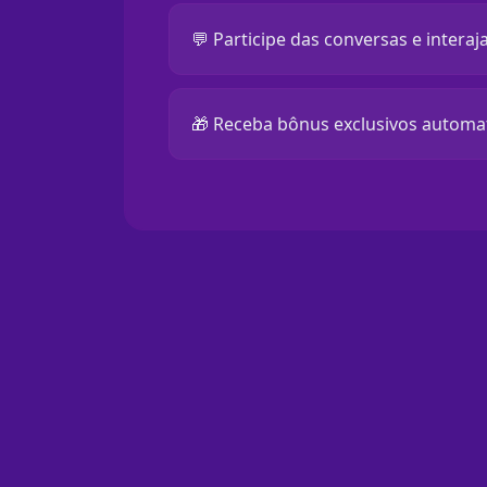
💬 Participe das conversas e interaj
🎁 Receba bônus exclusivos autom