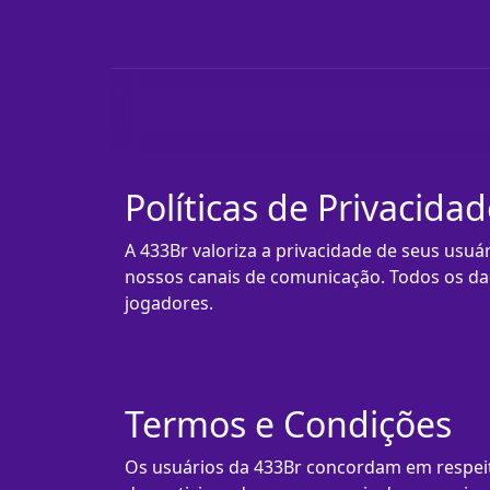
Políticas de Privacida
A 433Br valoriza a privacidade de seus usu
nossos canais de comunicação. Todos os dad
jogadores.
Termos e Condições
Os usuários da 433Br concordam em respeita