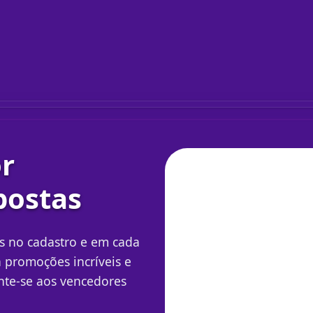
or
postas
s no cadastro e em cada
 promoções incríveis e
unte-se aos vencedores