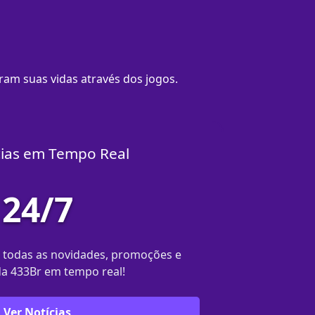
ram suas vidas através dos jogos.
cias em Tempo Real
24/7
e todas as novidades, promoções e
da 433Br em tempo real!
Ver Notícias