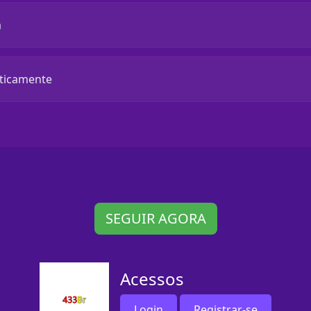
a
aticamente
SEGUIR AGORA
Acessos
Login
Registrar-se