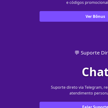
e códigos promocionai
Ver Bônus
💬 Suporte Di
Cha
Suporte direto via Telegram, r
atendimento persona
Falar Suport