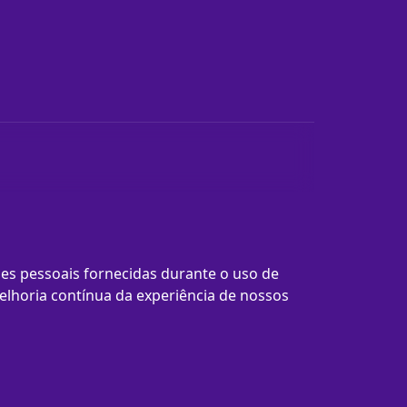
es pessoais fornecidas durante o uso de
elhoria contínua da experiência de nossos