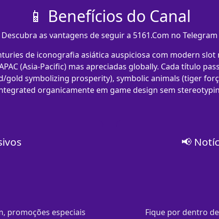
📱 Benefícios do Canal
Descubra as vantagens de seguir a 5161.Com no Telegram
enturies de iconografia asiática auspiciosa com modern slo
AC (Asia-Pacific) mas apreciadas globally. Cada título pa
d/gold symbolizing prosperity), symbolic animals (tiger for
y) integrated organicamente em game design sem stereotyping
sivos
📢 Notí
m, promoções especiais
Fique por dentro d