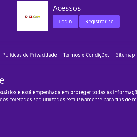
Acessos
Login
Registrar-se
Políticas de Privacidade
Termos e Condições
Sitemap
de
usuários e está empenhada em proteger todas as informaçõ
os coletados são utilizados exclusivamente para fins de m