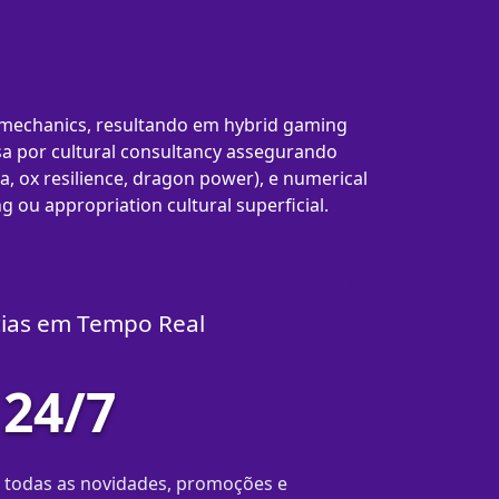
t mechanics, resultando em hybrid gaming
ssa por cultural consultancy assegurando
ça, ox resilience, dragon power), e numerical
 ou appropriation cultural superficial.
cias em Tempo Real
24/7
e todas as novidades, promoções e