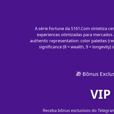
A série Fortune da 5161.Com sintetiza c
experiences otimizadas para mercados AP
authentic representation: color palettes (re
significance (8 = wealth, 9 = longevit
🎁 Bônus Exclu
VIP
Receba bônus exclusivos do Telegra