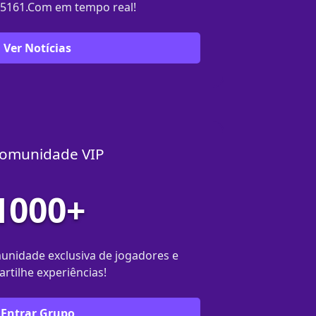
 5161.Com em tempo real!
Ver Notícias
Comunidade VIP
1000+
unidade exclusiva de jogadores e
rtilhe experiências!
Entrar Grupo