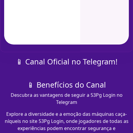
📱 Canal Oficial no Telegram!
📱 Benefícios do Canal
Descubra as vantagens de seguir a 53Pg Login no
Telegram
Explore a diversidade e a emoção das máquinas caça-
níqueis no site 53Pg Login, onde jogadores de todas as
experiências podem encontrar segurança e