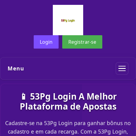
Login
Registrar-se
Menu
📱 53Pg Login A Melhor
Plataforma de Apostas
Cadastre-se na 53Pg Login para ganhar bônus no
cadastro e em cada recarga. Com a 53Pg Login,