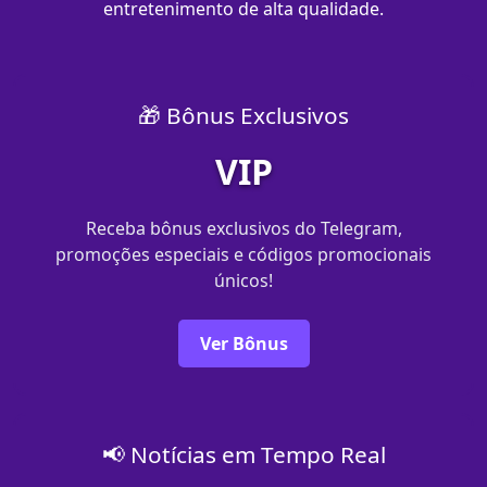
entretenimento de alta qualidade.
🎁 Bônus Exclusivos
VIP
Receba bônus exclusivos do Telegram,
promoções especiais e códigos promocionais
únicos!
Ver Bônus
📢 Notícias em Tempo Real