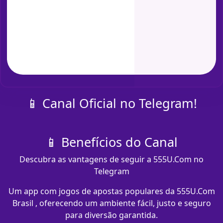
📱 Canal Oficial no Telegram!
📱 Benefícios do Canal
Descubra as vantagens de seguir a 555U.Com no
Telegram
Um app com jogos de apostas populares da 555U.Com
Brasil , oferecendo um ambiente fácil, justo e seguro
para diversão garantida.