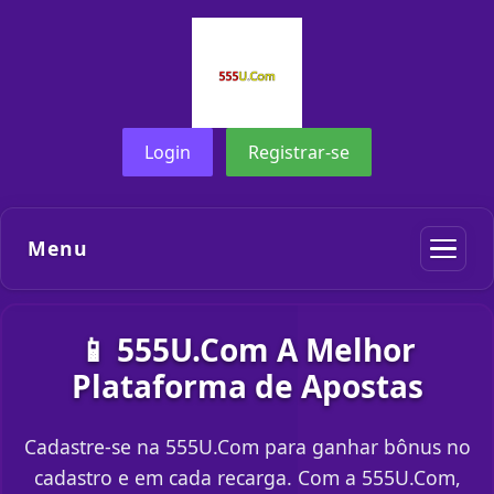
Login
Registrar-se
Menu
📱 555U.Com A Melhor
Plataforma de Apostas
Cadastre-se na 555U.Com para ganhar bônus no
cadastro e em cada recarga. Com a 555U.Com,