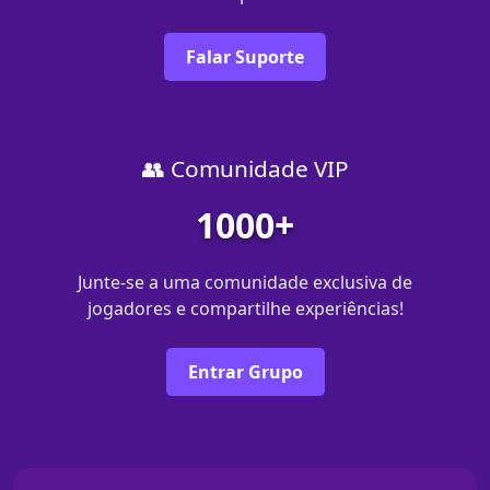
Falar Suporte
👥 Comunidade VIP
1000+
Junte-se a uma comunidade exclusiva de
jogadores e compartilhe experiências!
Entrar Grupo