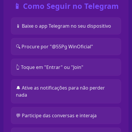
📱 Como Seguir no Telegram
📱 Baixe o app Telegram no seu dispositivo
🔍 Procure por "@55Pg WinOficial"
👆 Toque em "Entrar" ou "Join"
🔔 Ative as notificações para não perder
nada
💬 Participe das conversas e interaja