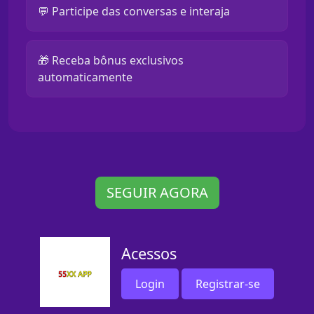
💬 Participe das conversas e interaja
🎁 Receba bônus exclusivos
automaticamente
SEGUIR AGORA
Acessos
Login
Registrar-se