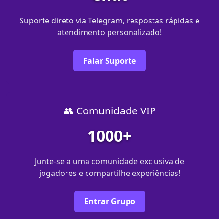
Suporte direto via Telegram, respostas rápidas e
atendimento personalizado!
Falar Suporte
👥 Comunidade VIP
1000+
Junte-se a uma comunidade exclusiva de
jogadores e compartilhe experiências!
Entrar Grupo