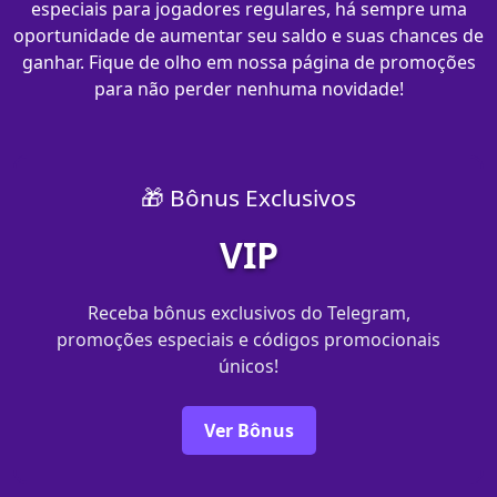
especiais para jogadores regulares, há sempre uma
oportunidade de aumentar seu saldo e suas chances de
ganhar. Fique de olho em nossa página de promoções
para não perder nenhuma novidade!
🎁 Bônus Exclusivos
VIP
Receba bônus exclusivos do Telegram,
promoções especiais e códigos promocionais
únicos!
Ver Bônus