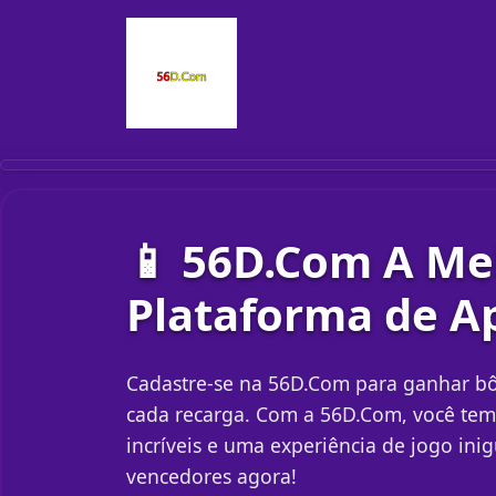
📱 56D.Com A Me
Plataforma de A
Cadastre-se na 56D.Com para ganhar b
cada recarga. Com a 56D.Com, você te
incríveis e uma experiência de jogo inig
vencedores agora!