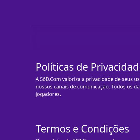
Políticas de Privacida
A 56D.Com valoriza a privacidade de seus 
nossos canais de comunicação. Todos os dad
jogadores.
Termos e Condições