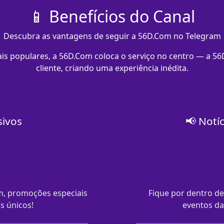
📱 Benefícios do Canal
Descubra as vantagens de seguir a 56D.Com no Telegram
s populares, a 56D.Com coloca o serviço no centro — a 56D
cliente, criando uma experiência inédita.
sivos
📢 Notí
m, promoções especiais
Fique por dentro d
s únicos!
eventos da