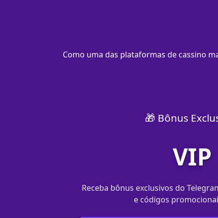
Como uma das plataformas de cassino mai
🎁 Bônus Exclu
VIP
Receba bônus exclusivos do Telegra
e códigos promocionai