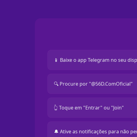
📱 Baixe o app Telegram no seu disp
🔍 Procure por "@56D.ComOficial"
👆 Toque em "Entrar" ou "Join"
🔔 Ative as notificações para não p