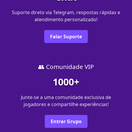
Suporte direto via Telegram, respostas rápidas e
atendimento personalizado!
Falar Suporte
👥 Comunidade VIP
1000+
Junte-se a uma comunidade exclusiva de
jogadores e compartilhe experiências!
Entrar Grupo