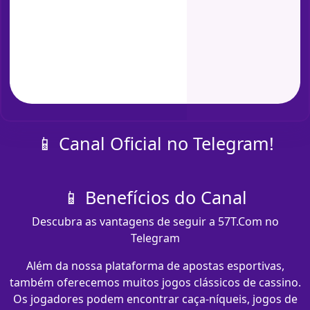
📱 Canal Oficial no Telegram!
📱 Benefícios do Canal
Descubra as vantagens de seguir a 57T.Com no
Telegram
Além da nossa plataforma de apostas esportivas,
também oferecemos muitos jogos clássicos de cassino.
Os jogadores podem encontrar caça-níqueis, jogos de