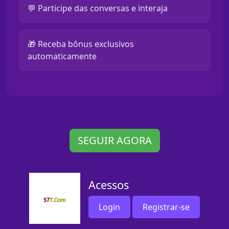
💬 Participe das conversas e interaja
🎁 Receba bônus exclusivos
automaticamente
SEGUIR AGORA
Acessos
Login
Registrar-se