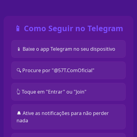
📱 Como Seguir no Telegram
📱 Baixe o app Telegram no seu dispositivo
🔍 Procure por "@57T.ComOficial"
👆 Toque em "Entrar" ou "Join"
🔔 Ative as notificações para não perder
nada