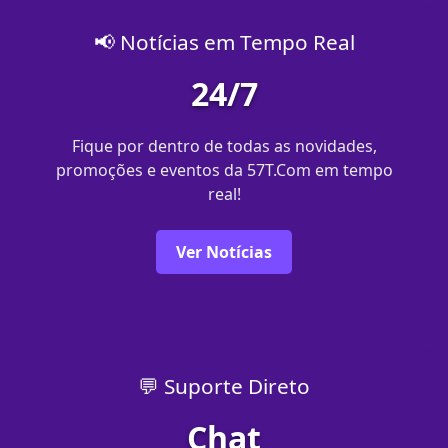
📢 Notícias em Tempo Real
24/7
Fique por dentro de todas as novidades,
promoções e eventos da 57T.Com em tempo
real!
Ver Notícias
💬 Suporte Direto
Chat