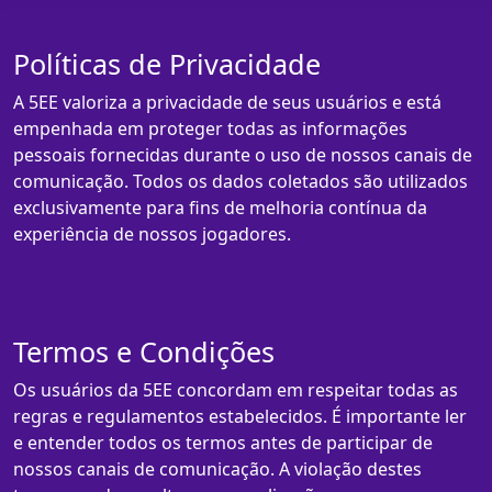
Políticas de Privacidade
A 5EE valoriza a privacidade de seus usuários e está
empenhada em proteger todas as informações
pessoais fornecidas durante o uso de nossos canais de
comunicação. Todos os dados coletados são utilizados
exclusivamente para fins de melhoria contínua da
experiência de nossos jogadores.
Termos e Condições
Os usuários da 5EE concordam em respeitar todas as
regras e regulamentos estabelecidos. É importante ler
e entender todos os termos antes de participar de
nossos canais de comunicação. A violação destes