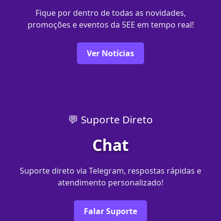
Fique por dentro de todas as novidades,
promoções e eventos da 5EE em tempo real!
Ver Notícias
💬 Suporte Direto
Chat
Suporte direto via Telegram, respostas rápidas e
atendimento personalizado!
Falar Suporte