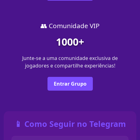
👥 Comunidade VIP
1000+
Junte-se a uma comunidade exclusiva de
jogadores e compartilhe experiências!
Entrar Grupo
📱 Como Seguir no Telegram