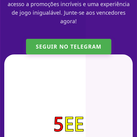
acesso a promoções incríveis e uma experiência
de jogo inigualável. Junte-se aos vencedores
agora!
SEGUIR NO TELEGRAM