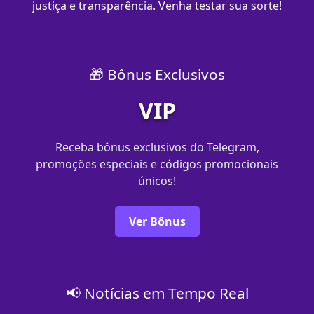
justiça e transparência. Venha testar sua sorte!
🎁 Bônus Exclusivos
VIP
Receba bônus exclusivos do Telegram,
promoções especiais e códigos promocionais
únicos!
Ver Bônus
📢 Notícias em Tempo Real