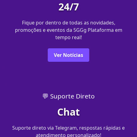
24/7
Fique por dentro de todas as novidades,
promoções e eventos da 5GGg Plataforma em
tempo real!
Ver Notícias
💬 Suporte Direto
Chat
Suporte direto via Telegram, respostas rápidas e
atendimento personalizado!