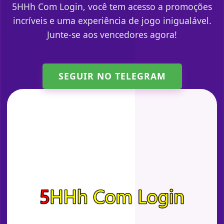
5HHh Com Login, você tem acesso a promoções
incríveis e uma experiência de jogo inigualável.
Junte-se aos vencedores agora!
SEGUIR NO TELEGRAM