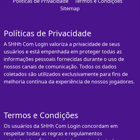
Políticas de Privacidade
Termos e Condições
Sitemap
Políticas de Privacidade
A 5HHh Com Login valoriza a privacidade de seus
usuários e está empenhada em proteger todas as
informações pessoais fornecidas durante o uso de
nossos canais de comunicação. Todos os dados
coletados são utilizados exclusivamente para fins de
melhoria contínua da experiência de nossos jogadores.
Termos e Condições
Os usuários da 5HHh Com Login concordam em
respeitar todas as regras e regulamentos