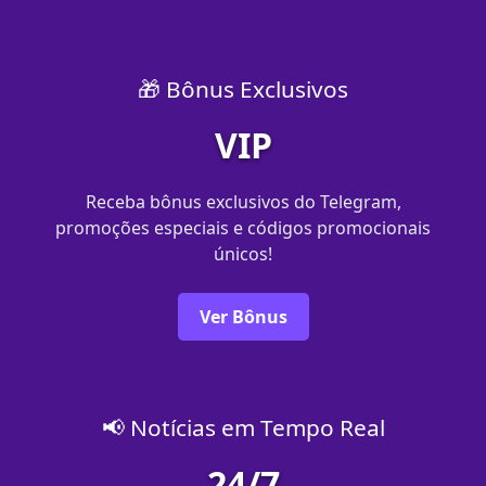
🎁 Bônus Exclusivos
VIP
Receba bônus exclusivos do Telegram,
promoções especiais e códigos promocionais
únicos!
Ver Bônus
📢 Notícias em Tempo Real
24/7