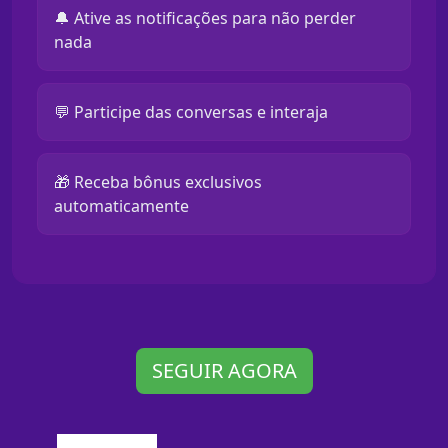
🔔 Ative as notificações para não perder
nada
💬 Participe das conversas e interaja
🎁 Receba bônus exclusivos
automaticamente
SEGUIR AGORA