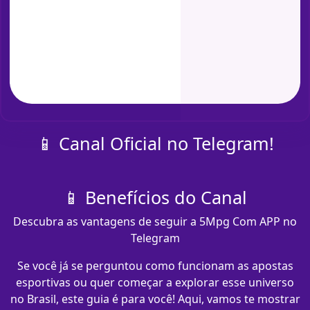
📱 Canal Oficial no Telegram!
📱 Benefícios do Canal
Descubra as vantagens de seguir a 5Mpg Com APP no
Telegram
Se você já se perguntou como funcionam as apostas
esportivas ou quer começar a explorar esse universo
no Brasil, este guia é para você! Aqui, vamos te mostrar