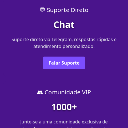
💬 Suporte Direto
Chat
Suporte direto via Telegram, respostas rápidas e
atendimento personalizado!
Falar Suporte
👥 Comunidade VIP
1000+
Junte-se a uma comunidade exclusiva de