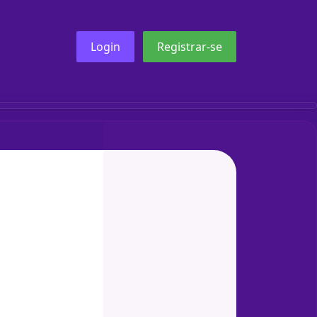
Login
Registrar-se