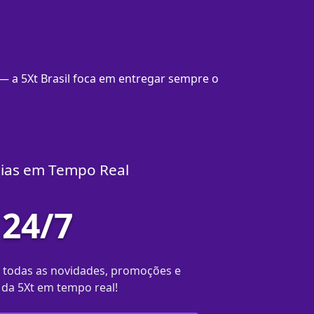
— a 5Xt Brasil foca em entregar sempre o
cias em Tempo Real
24/7
e todas as novidades, promoções e
 da 5Xt em tempo real!