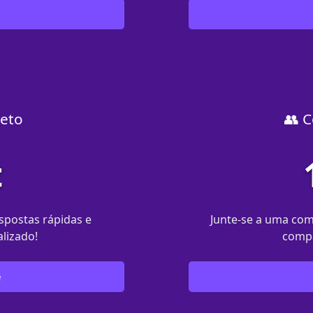
reto
👥 
t
espostas rápidas e
Junte-se a uma com
lizado!
compa
e