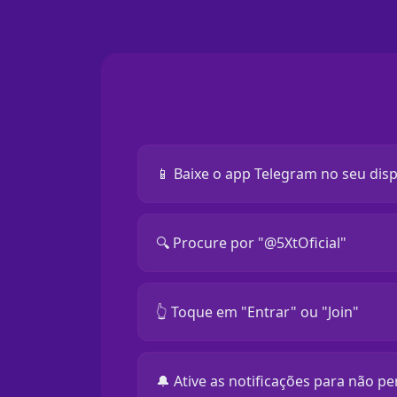
📱 Baixe o app Telegram no seu disp
🔍 Procure por "@5XtOficial"
👆 Toque em "Entrar" ou "Join"
🔔 Ative as notificações para não p