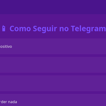
📱 Como Seguir no Telegram
ositivo
erder nada