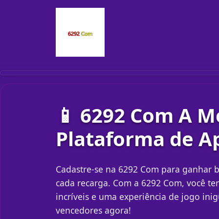
📱 6292 Com A M
Plataforma de A
Cadastre-se na 6292 Com para ganhar 
cada recarga. Com a 6292 Com, você t
incríveis e uma experiência de jogo inig
vencedores agora!