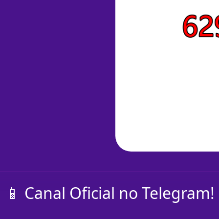
📱 Canal Oficial no Telegram!