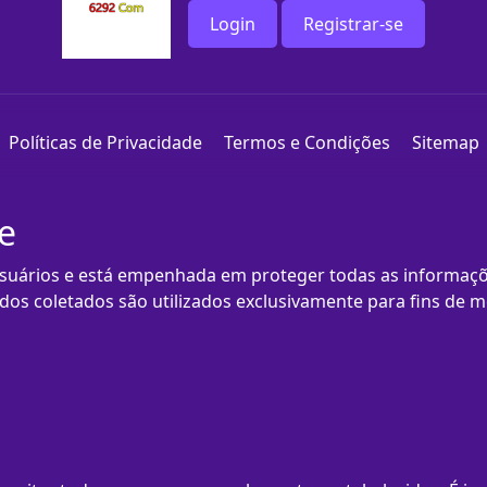
Login
Registrar-se
Políticas de Privacidade
Termos e Condições
Sitemap
de
 usuários e está empenhada em proteger todas as informaçõ
os coletados são utilizados exclusivamente para fins de m