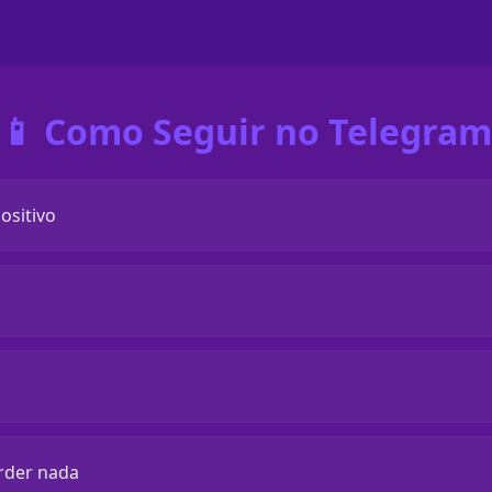
📱 Como Seguir no Telegram
ositivo
erder nada