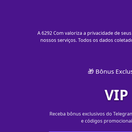
A 6292 Com valoriza a privacidade de seu
nossos serviços. Todos os dados coletado
🎁 Bônus Exclu
VIP
Receba bônus exclusivos do Telegra
e códigos promocionai