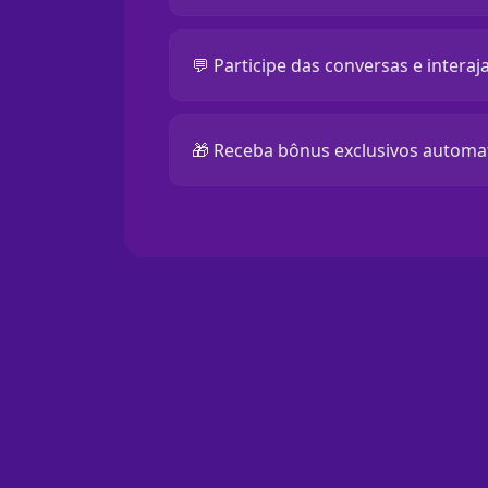
💬 Participe das conversas e interaj
🎁 Receba bônus exclusivos autom