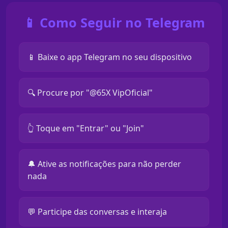
📱 Como Seguir no Telegram
📱 Baixe o app Telegram no seu dispositivo
🔍 Procure por "@65X VipOficial"
👆 Toque em "Entrar" ou "Join"
🔔 Ative as notificações para não perder
nada
💬 Participe das conversas e interaja