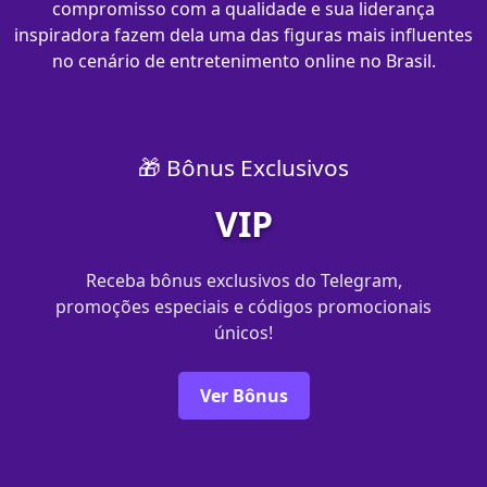
compromisso com a qualidade e sua liderança
inspiradora fazem dela uma das figuras mais influentes
no cenário de entretenimento online no Brasil.
🎁 Bônus Exclusivos
VIP
Receba bônus exclusivos do Telegram,
promoções especiais e códigos promocionais
únicos!
Ver Bônus