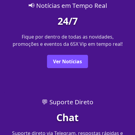
📢 Notícias em Tempo Real
24/7
Fique por dentro de todas as novidades,
promoções e eventos da 65X Vip em tempo real!
Ver Notícias
💬 Suporte Direto
Chat
Suporte direto via Telegram, respostas rápidas e