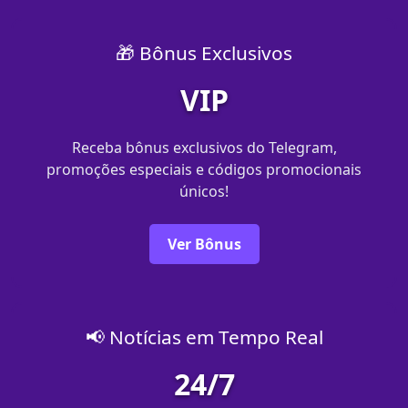
🎁 Bônus Exclusivos
VIP
Receba bônus exclusivos do Telegram,
promoções especiais e códigos promocionais
únicos!
Ver Bônus
📢 Notícias em Tempo Real
24/7