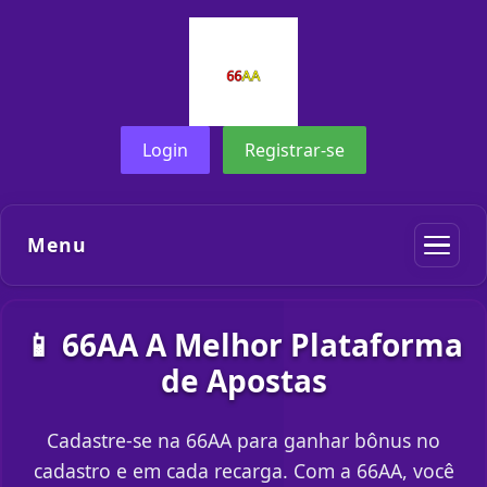
Login
Registrar-se
Menu
📱 66AA A Melhor Plataforma
de Apostas
Cadastre-se na 66AA para ganhar bônus no
cadastro e em cada recarga. Com a 66AA, você