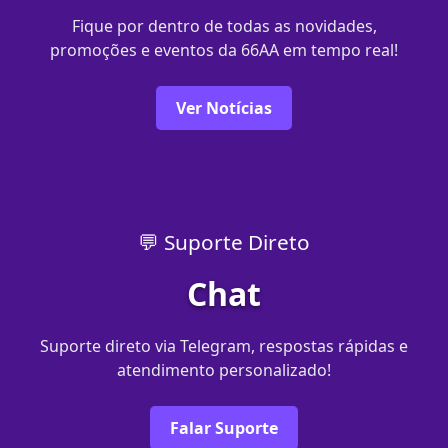
Fique por dentro de todas as novidades,
promoções e eventos da 66AA em tempo real!
Ver Notícias
💬 Suporte Direto
Chat
Suporte direto via Telegram, respostas rápidas e
atendimento personalizado!
Falar Suporte