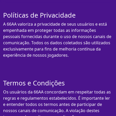
Políticas de Privacidade
A 66AA valoriza a privacidade de seus usuários e está
empenhada em proteger todas as informações
pessoais fornecidas durante o uso de nossos canais de
comunicação. Todos os dados coletados são utilizados
exclusivamente para fins de melhoria contínua da
experiência de nossos jogadores.
Termos e Condições
Os usuários da 66AA concordam em respeitar todas as
regras e regulamentos estabelecidos. É importante ler
e entender todos os termos antes de participar de
nossos canais de comunicação. A violação destes