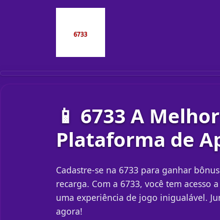
📱 6733 A Melhor
Plataforma de A
Cadastre-se na 6733 para ganhar bônus
recarga. Com a 6733, você tem acesso a
uma experiência de jogo inigualável. J
agora!