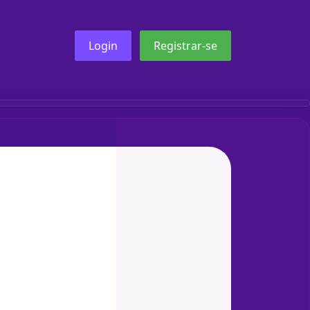
Login
Registrar-se