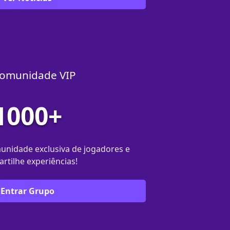
Comunidade VIP
1000+
unidade exclusiva de jogadores e
rtilhe experiências!
Entrar Grupo