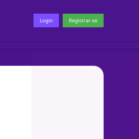
Login
Registrar-se