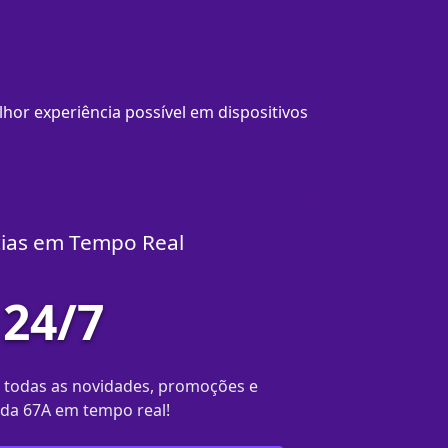
hor experiência possível em dispositivos
cias em Tempo Real
24/7
e todas as novidades, promoções e
 da 67A em tempo real!