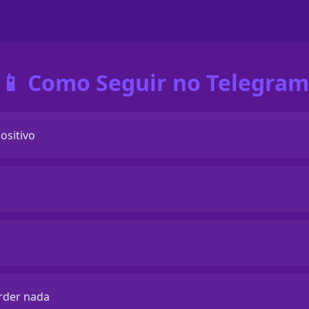
📱 Como Seguir no Telegram
ositivo
erder nada