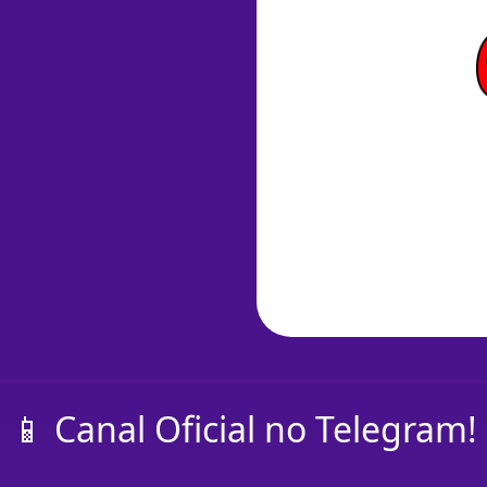
📱 Canal Oficial no Telegram!