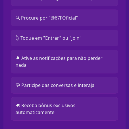
🔍 Procure por "@67FOficial"
👆 Toque em "Entrar" ou "Join"
🔔 Ative as notificações para não perder
nada
💬 Participe das conversas e interaja
🎁 Receba bônus exclusivos
automaticamente