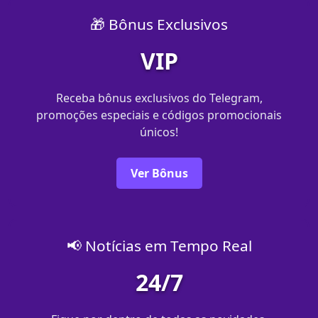
🎁 Bônus Exclusivos
VIP
Receba bônus exclusivos do Telegram,
promoções especiais e códigos promocionais
únicos!
Ver Bônus
📢 Notícias em Tempo Real
24/7