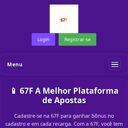
Login
Registrar-se
Menu
📱 67F A Melhor Plataforma
de Apostas
Cadastre-se na 67F para ganhar bônus no
cadastro e em cada recarga. Com a 67F, você tem