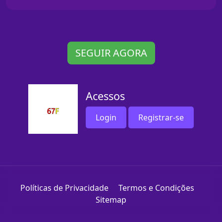
SEGUIR AGORA
Acessos
Login
Registrar-se
Políticas de Privacidade
Termos e Condições
Sitemap