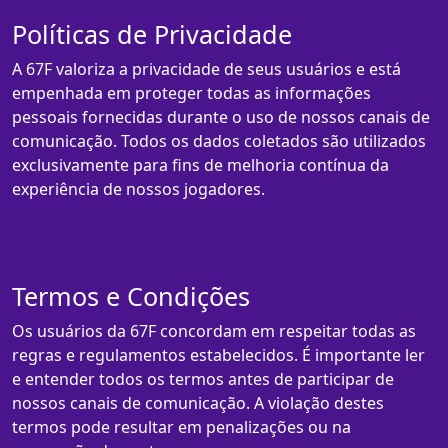
Políticas de Privacidade
A 67F valoriza a privacidade de seus usuários e está
empenhada em proteger todas as informações
pessoais fornecidas durante o uso de nossos canais de
comunicação. Todos os dados coletados são utilizados
exclusivamente para fins de melhoria contínua da
experiência de nossos jogadores.
Termos e Condições
Os usuários da 67F concordam em respeitar todas as
regras e regulamentos estabelecidos. É importante ler
e entender todos os termos antes de participar de
nossos canais de comunicação. A violação destes
termos pode resultar em penalizações ou na