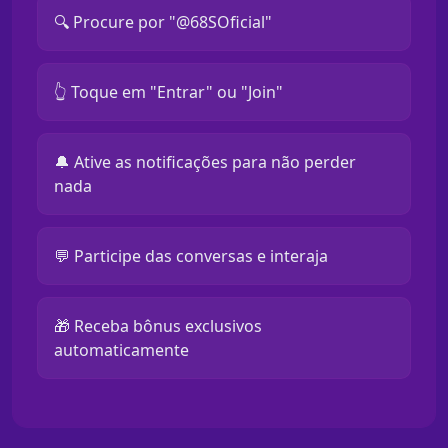
🔍 Procure por "@68SOficial"
👆 Toque em "Entrar" ou "Join"
🔔 Ative as notificações para não perder
nada
💬 Participe das conversas e interaja
🎁 Receba bônus exclusivos
automaticamente