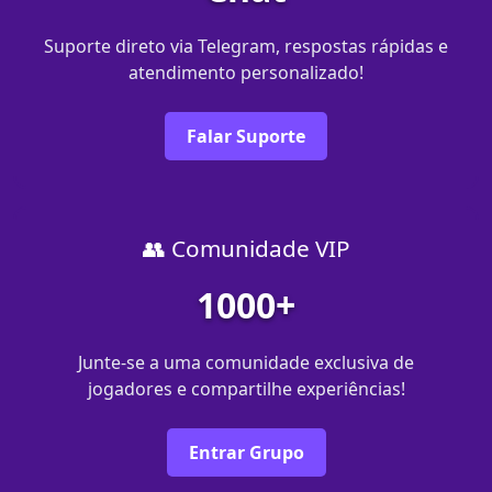
Suporte direto via Telegram, respostas rápidas e
atendimento personalizado!
Falar Suporte
👥 Comunidade VIP
1000+
Junte-se a uma comunidade exclusiva de
jogadores e compartilhe experiências!
Entrar Grupo