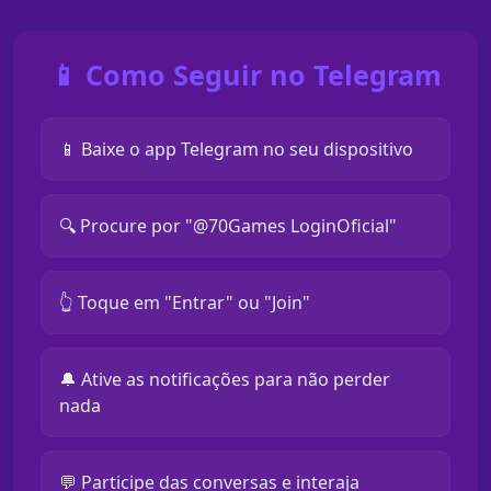
📱 Como Seguir no Telegram
📱 Baixe o app Telegram no seu dispositivo
🔍 Procure por "@70Games LoginOficial"
👆 Toque em "Entrar" ou "Join"
🔔 Ative as notificações para não perder
nada
💬 Participe das conversas e interaja