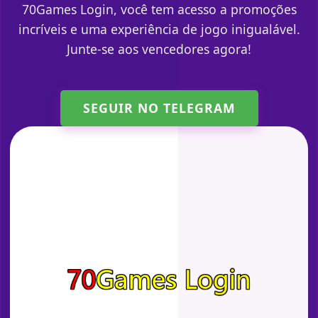
70Games Login, você tem acesso a promoções
incríveis e uma experiência de jogo inigualável.
Junte-se aos vencedores agora!
SEGUIR NO TELEGRAM