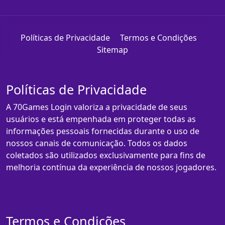
Políticas de Privacidade
Termos e Condições
Sitemap
Políticas de Privacidade
A 70Games Login valoriza a privacidade de seus
usuários e está empenhada em proteger todas as
informações pessoais fornecidas durante o uso de
nossos canais de comunicação. Todos os dados
coletados são utilizados exclusivamente para fins de
melhoria contínua da experiência de nossos jogadores.
Termos e Condições