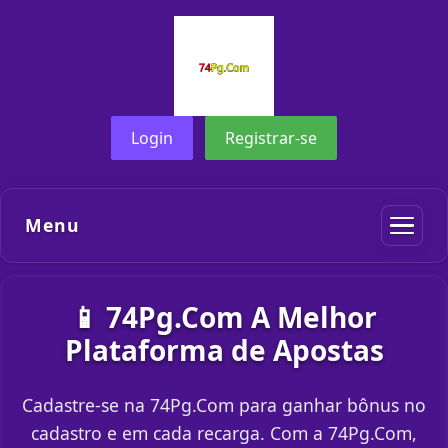
Login
Registrar-se
Menu
📱 74Pg.Com A Melhor
Plataforma de Apostas
Cadastre-se na 74Pg.Com para ganhar bônus no
cadastro e em cada recarga. Com a 74Pg.Com,