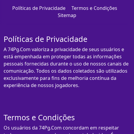
Políticas de Privacidade
Termos e Condições
Sitemap
Políticas de Privacidade
A 74Pg.Com valoriza a privacidade de seus usuários e
está empenhada em proteger todas as informações
pessoais fornecidas durante o uso de nossos canais de
comunicação. Todos os dados coletados são utilizados
exclusivamente para fins de melhoria contínua da
experiência de nossos jogadores.
Termos e Condições
Os usuários da 74Pg.Com concordam em respeitar