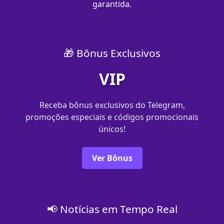
garantida.
🎁 Bônus Exclusivos
VIP
Receba bônus exclusivos do Telegram,
promoções especiais e códigos promocionais
únicos!
Ver Bônus
📢 Notícias em Tempo Real