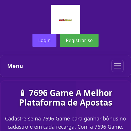
Login
Registrar-se
Menu
📱 7696 Game A Melhor
Plataforma de Apostas
Cadastre-se na 7696 Game para ganhar bônus no
cadastro e em cada recarga. Com a 7696 Game,