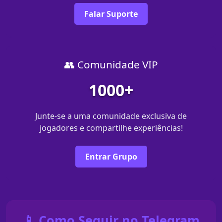
Falar Suporte
👥 Comunidade VIP
1000+
Junte-se a uma comunidade exclusiva de
jogadores e compartilhe experiências!
Entrar Grupo
📱 Como Seguir no Telegram