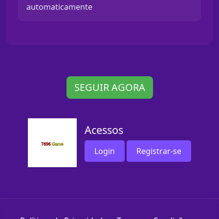
automaticamente
SEGUIR AGORA
Acessos
Login
Registrar-se