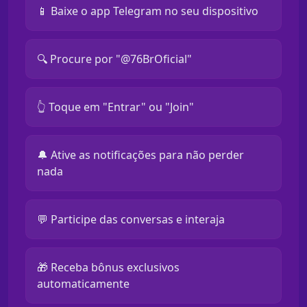
📱 Baixe o app Telegram no seu dispositivo
🔍 Procure por "@76BrOficial"
👆 Toque em "Entrar" ou "Join"
🔔 Ative as notificações para não perder
nada
💬 Participe das conversas e interaja
🎁 Receba bônus exclusivos
automaticamente