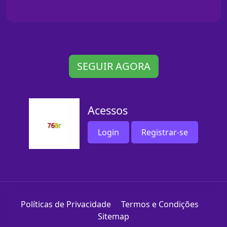
SEGUIR AGORA
Acessos
Login
Registrar-se
Políticas de Privacidade
Termos e Condições
Sitemap