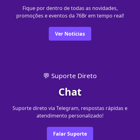
Fique por dentro de todas as novidades,
promoções e eventos da 76Br em tempo real!
Ver Notícias
💬 Suporte Direto
Chat
Suporte direto via Telegram, respostas rápidas e
atendimento personalizado!
Falar Suporte