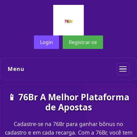
Login
Registrar-se
Menu
📱 76Br A Melhor Plataforma
de Apostas
Cadastre-se na 76Br para ganhar bônus no
cadastro e em cada recarga. Com a 76Br, você tem