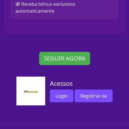
🎁 Receba bônus exclusivos
automaticamente
SEGUIR AGORA
Acessos
Login
Registrar-se