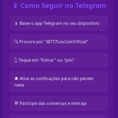
📱 Como Seguir no Telegram
📱 Baixe o app Telegram no seu dispositivo
🔍 Procure por "@777Lov.ComOficial"
👆 Toque em "Entrar" ou "Join"
🔔 Ative as notificações para não perder
nada
💬 Participe das conversas e interaja