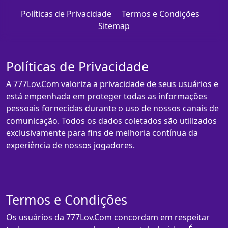
Políticas de Privacidade
Termos e Condições
Sitemap
Políticas de Privacidade
A 777Lov.Com valoriza a privacidade de seus usuários e
está empenhada em proteger todas as informações
pessoais fornecidas durante o uso de nossos canais de
comunicação. Todos os dados coletados são utilizados
exclusivamente para fins de melhoria contínua da
experiência de nossos jogadores.
Termos e Condições
Os usuários da 777Lov.Com concordam em respeitar