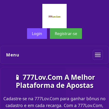
Login
Registrar-se
Menu
📱 777Lov.Com A Melhor
Plataforma de Apostas
Cadastre-se na 777Lov.Com para ganhar bônus no
cadastro e em cada recarga. Com a 777Lov.Com,