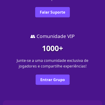
Falar Suporte
👥 Comunidade VIP
1000+
Junte-se a uma comunidade exclusiva de
jogadores e compartilhe experiências!
Entrar Grupo