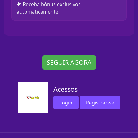
🎁 Receba bônus exclusivos
automaticamente
SEGUIR AGORA
Acessos
Login
Registrar-se