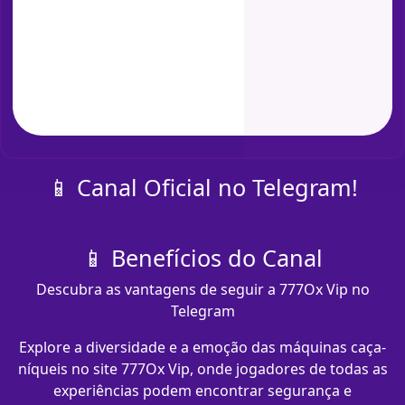
📱 Canal Oficial no Telegram!
📱 Benefícios do Canal
Descubra as vantagens de seguir a 777Ox Vip no
Telegram
Explore a diversidade e a emoção das máquinas caça-
níqueis no site 777Ox Vip, onde jogadores de todas as
experiências podem encontrar segurança e