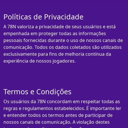
Políticas de Privacidade
A 78N valoriza a privacidade de seus usuários e está
empenhada em proteger todas as informações
pessoais fornecidas durante o uso de nossos canais de
comunicação. Todos os dados coletados são utilizados
exclusivamente para fins de melhoria contínua da
experiência de nossos jogadores.
Termos e Condições
Os usuários da 78N concordam em respeitar todas as
regras e regulamentos estabelecidos. É importante ler
e entender todos os termos antes de participar de
nossos canais de comunicação. A violação destes