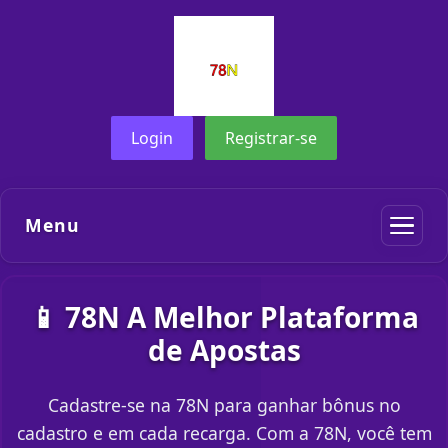
Login
Registrar-se
Menu
📱 78N A Melhor Plataforma
de Apostas
Cadastre-se na 78N para ganhar bônus no
cadastro e em cada recarga. Com a 78N, você tem