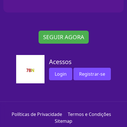
SEGUIR AGORA
Acessos
Login
Registrar-se
Políticas de Privacidade
Termos e Condições
Sitemap