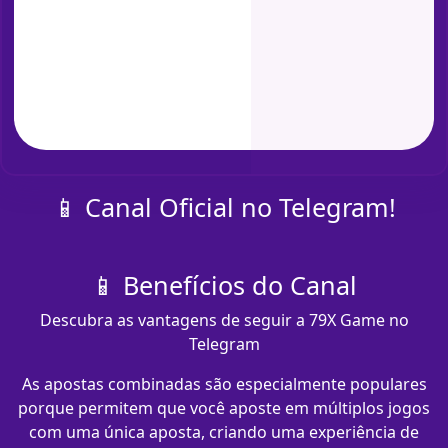
📱 Canal Oficial no Telegram!
📱 Benefícios do Canal
Descubra as vantagens de seguir a 79X Game no
Telegram
As apostas combinadas são especialmente populares
porque permitem que você aposte em múltiplos jogos
com uma única aposta, criando uma experiência de