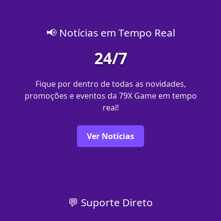
📢 Notícias em Tempo Real
24/7
Fique por dentro de todas as novidades,
promoções e eventos da 79X Game em tempo
real!
Ver Notícias
💬 Suporte Direto