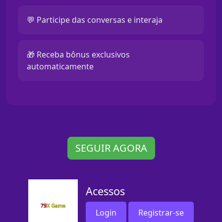
💬 Participe das conversas e interaja
🎁 Receba bônus exclusivos
automaticamente
SEGUIR AGORA
Acessos
Login
Registrar-se