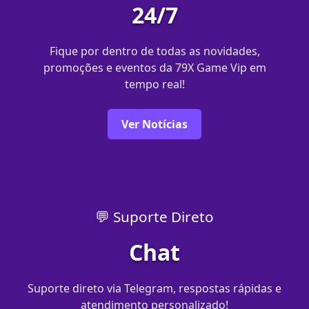
24/7
Fique por dentro de todas as novidades,
promoções e eventos da 79X Game Vip em
tempo real!
Ver Notícias
💬 Suporte Direto
Chat
Suporte direto via Telegram, respostas rápidas e
atendimento personalizado!