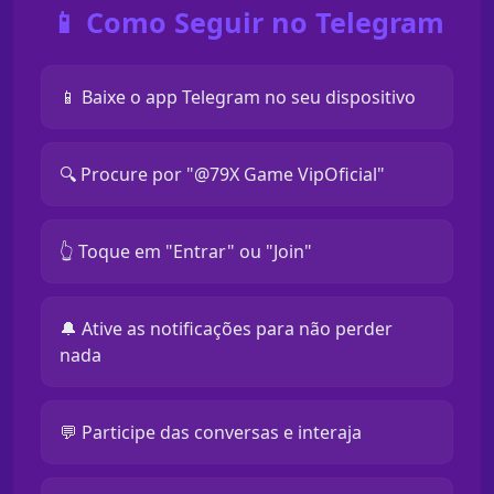
📱 Como Seguir no Telegram
📱 Baixe o app Telegram no seu dispositivo
🔍 Procure por "@79X Game VipOficial"
👆 Toque em "Entrar" ou "Join"
🔔 Ative as notificações para não perder
nada
💬 Participe das conversas e interaja