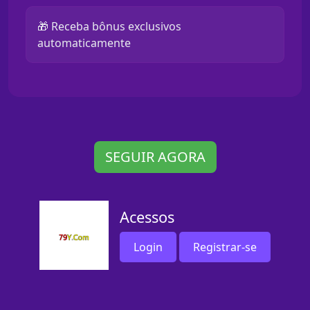
🎁 Receba bônus exclusivos
automaticamente
SEGUIR AGORA
Acessos
Login
Registrar-se